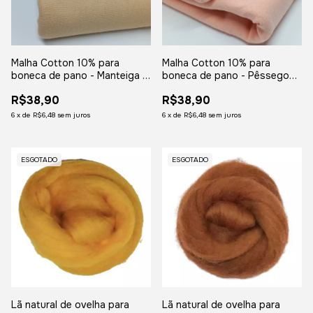
Malha Cotton 10% para
Malha Cotton 10% para
boneca de pano - Manteiga -
boneca de pano - Pêssego
0,50 x 1,80 mt
Rosado - 0,50 x 1,80mt
R$38,90
R$38,90
6
x
de
R$6,48
sem juros
6
x
de
R$6,48
sem juros
ESGOTADO
ESGOTADO
Lã natural de ovelha para
Lã natural de ovelha para