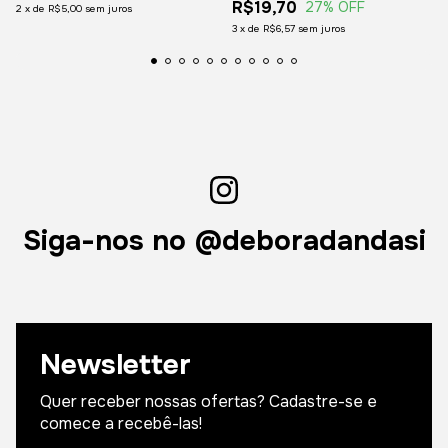
R$19,70
27
% OFF
2
x
de
R$5,00
sem juros
3
x
de
R$6,57
sem juros
Siga-nos no @deboradandasi
Newsletter
Quer receber nossas ofertas? Cadastre-se e
comece a recebê-las!