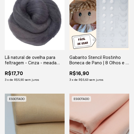
Lã natural de ovelha para
Gabarito Stencil Rostinho
feltragem - Cinza - meada
Boneca de Pano | 8 Olhos e 8
com 50 gramas
Bocas | Régua de Simetria |
R$17,70
R$16,90
Fácil e Preciso
3
x
de
R$5,90
sem juros
3
x
de
R$5,63
sem juros
ESGOTADO
ESGOTADO