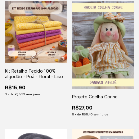
Kit Retalho Tecido 100%
algodão - Poá - Floral - Liso
R$15,90
3
x
de
R$5,30
sem juros
Projeto Coelha Corine
R$27,00
5
x
de
R$5,40
sem juros