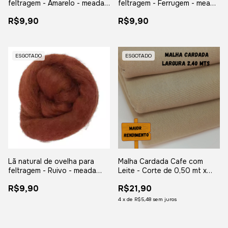
feltragem - Amarelo - meada
feltragem - Ferrugem - meada
com 25 gramas
com 25 gramas
R$9,90
R$9,90
ESGOTADO
ESGOTADO
Lã natural de ovelha para
Malha Cardada Cafe com
feltragem - Ruivo - meada
Leite - Corte de 0,50 mt x
com 25 gramas
2,40 mt
R$9,90
R$21,90
4
x
de
R$5,48
sem juros