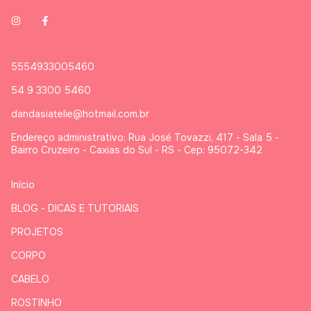
Referência: CRL10002
Marca: Fabricart
5554933005460
54 9 3300 5460
dandasiatelie@hotmail.com.br
Endereço administrativo: Rua José Tovazzi, 417 - Sala 5 -
Bairro Cruzeiro - Caxias do Sul - RS - Cep: 95072-342
Início
BLOG - DICAS E TUTORIAIS
PROJETOS
CORPO
CABELO
ROSTINHO