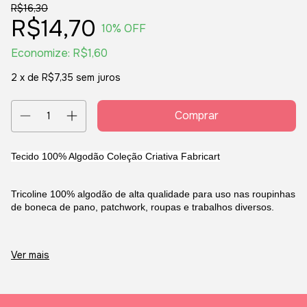
R$16,30
R$14,70
10
% OFF
Economize:
R$1,60
2
x de
R$7,35
sem juros
Tecido 100% Algodão Coleção Criativa Fabricart
Tricoline 100% algodão de alta qualidade para uso nas roupinhas
de boneca de pano, patchwork, roupas e trabalhos diversos.
O preço refere-se a um corte de 0,50 cm com largura de 1,50 mt.
Ver mais
Comprando 2 unidades, vai receber um corte de 1,00 mt com
largura de 1,50 mt.
Comprando 3 unidades, vai receber um corte de 1,50 mt com
largura de 1,50mt e assim por diante.