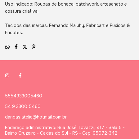
Uso indicado: Roupas de boneca, patchwork, artesanato e
costura criativa.
Tecidos das marcas: Fernando Maluhy, Fabricart e Fuxicos &
Fricotes.
5554933005460
54 9 3300 5460
dandasiatelie@hotmail.com.br
Endereço administrativo: Rua José Tovazzi, 417 - Sala 5 -
Bairro Cruzeiro - Caxias do Sul - RS - Cep: 95072-342