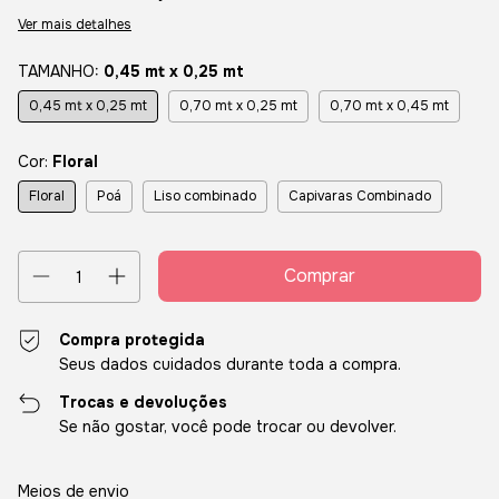
Ver mais detalhes
TAMANHO:
0,45 mt x 0,25 mt
0,45 mt x 0,25 mt
0,70 mt x 0,25 mt
0,70 mt x 0,45 mt
Cor:
Floral
Floral
Poá
Liso combinado
Capivaras Combinado
Compra protegida
Seus dados cuidados durante toda a compra.
Trocas e devoluções
Se não gostar, você pode trocar ou devolver.
Entregas para o CEP:
Alterar CEP
Meios de envio