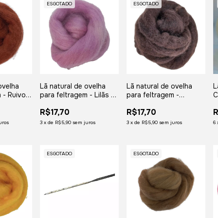
ESGOTADO
ESGOTADO
ovelha
Lã natural de ovelha
Lã natural de ovelha
L
 - Ruivo -
para feltragem - Lilãs -
para feltragem -
C
0 gramas
meada com 50 gramas
Castanho Escuro -
R$17,70
R$17,70
R
meada com 50 gramas
uros
3
x
de
R$5,90
sem juros
3
x
de
R$5,90
sem juros
6
ESGOTADO
ESGOTADO