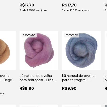
 gramas
- meada com 50
Ferrugem - meada com
R$17,70
R$17,70
R
gramas
50 gramas
3
x
de
R$5,90
sem juros
3
x
de
R$5,90
sem juros
3
ESGOTADO
ESGOTADO
ovelha
Lã natural de ovelha
Lã natural de ovelha
L
 - Bege -
para feltragem - Lilãs -
para feltragem -
p
0 gramas
meada com 25 gramas
Lavanda - meada com
F
R$9,90
R$9,90
25 gramas
2
uros