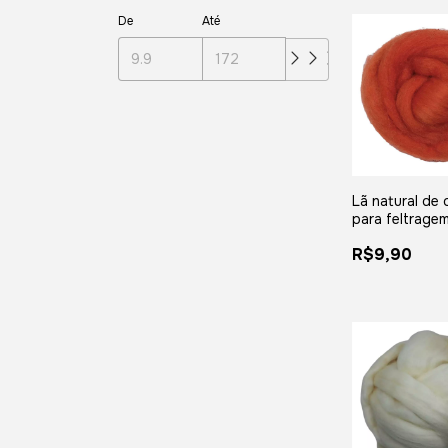
De
Até
Lã natural de 
para feltrage
meada com 25
R$9,90