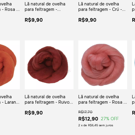
ovelha
Lã natural de ovelha
Lã natural de ovelha
L
 - Rosa -
para feltragem -
para feltragem - Crú -
p
 gramas
Amarelo Ouro - meada
meada com 25 gramas
-
R$9,90
R$9,90
com 25 gramas
ovelha
Lã natural de ovelha
Lã natural de ovelha
L
 - Laranja
para feltragem - Ruivo
para feltragem - Rosa -
p
25 gramas
Vibrante - meada com
meada com 50 gramas
T
R$9,90
R$17,70
25 gramas
m
R$12,90
27
% OFF
2
x
de
R$6,45
sem juros