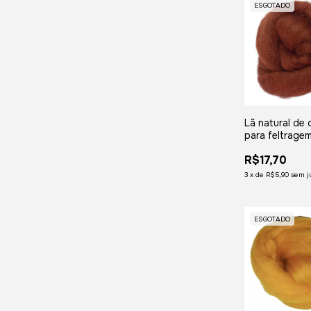
ESGOTADO
Lã natural de 
para feltragem
meada com 5
R$17,70
3
x
de
R$5,90
sem j
ESGOTADO