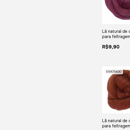
Lã natural de 
para feltragem
Marsala - me
R$9,90
25 gramas
ESGOTADO
Lã natural de 
para feltragem