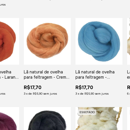
uros
ovelha
Lã natural de ovelha
Lã natural de ovelha
L
 - Laranja
para feltragem - Creme
para feltragem -
e
50
- meada com 50
Turquesa Suave -
g
R$17,70
R$17,70
R
gramas
meada com 50 gramas
uros
3
x
de
R$5,90
sem juros
3
x
de
R$5,90
sem juros
6
ESGOTADO