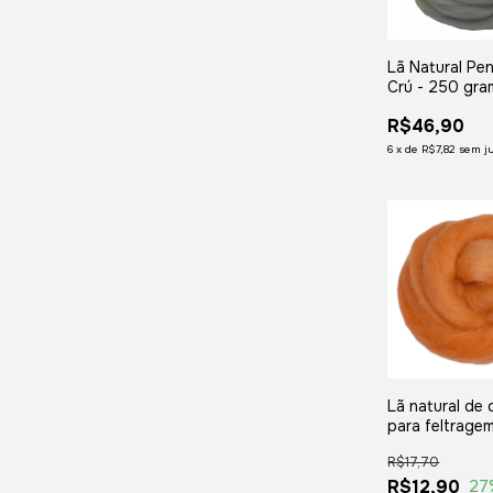
Lã Natural Pe
Crú - 250 gr
R$46,90
6
x
de
R$7,82
sem j
Lã natural de 
para feltragem
Tangerina - 
R$17,70
50 gramas
R$12,90
27