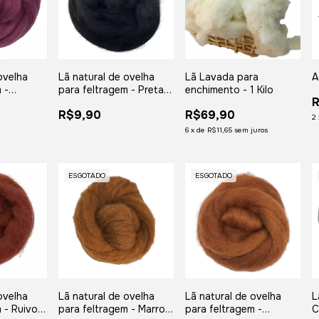
ovelha
Lã natural de ovelha
Lã Lavada para
A
 -
para feltragem - Preta -
enchimento - 1 Kilo
R
ada com
meada com 25 gramas
R$9,90
R$69,90
2
6
x
de
R$11,65
sem juros
ESGOTADO
ESGOTADO
ovelha
Lã natural de ovelha
Lã natural de ovelha
L
 - Ruivo -
para feltragem - Marrom
para feltragem -
C