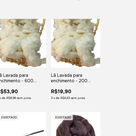
ã Lavada para
Lã Lavada para
nchimento - 600
enchimento - 200
ramas
gramas
$53,90
R$19,90
x
de
R$8,98
sem juros
3
x
de
R$6,63
sem juros
ESGOTADO
ESGOTADO