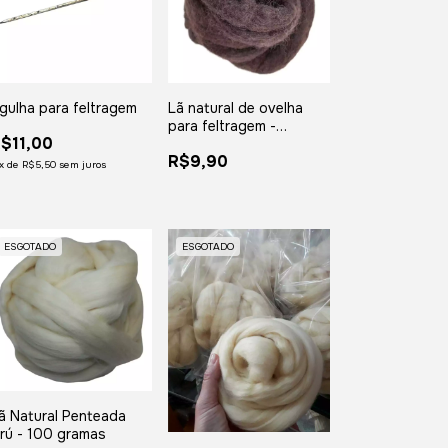
gulha para feltragem
Lã natural de ovelha
para feltragem -
$11,00
Castanho Escuro -
R$9,90
meada com 25 gramas
x
de
R$5,50
sem juros
ESGOTADO
ESGOTADO
ã Natural Penteada
rú - 100 gramas