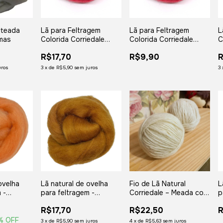
nteada
Lã para Feltragem
Lã para Feltragem
L
amas
Colorida Corriedale
Colorida Corriedale
C
Vermelho Maravilha - 50
Vermelho Maravilha - 25
A
R$17,70
R$9,90
R
gramas
gramas
uros
3
x
de
R$5,90
sem juros
3
ovelha
Lã natural de ovelha
Fio de Lã Natural
L
 -
para feltragem -
Corriedale – Meada com
p
meada com
Amarelo Ouro - meada
50 gramas - Ideal para
C
R$17,70
R$22,50
com 50 gramas
Artesanato e Feltragem
2
% OFF
3
x
de
R$5,90
sem juros
4
x
de
R$5,63
sem juros