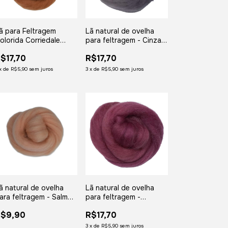
ã para Feltragem
Lã natural de ovelha
olorida Corriedale
para feltragem - Cinza -
mbar - 50 gramas
meada com 50 gramas
$17,70
R$17,70
x
de
R$5,90
sem juros
3
x
de
R$5,90
sem juros
ã natural de ovelha
Lã natural de ovelha
ara feltragem - Salmon
para feltragem -
larinho - meada com
Marsala - meada com
R$9,90
R$17,70
5 gramas
50 gramas
3
x
de
R$5,90
sem juros