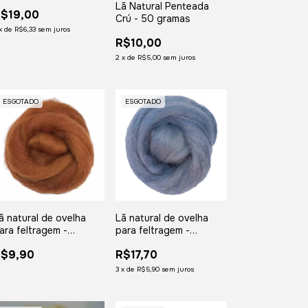
Lã Natural Penteada
$19,00
Crú - 50 gramas
x
de
R$6,33
sem juros
R$10,00
2
x
de
R$5,00
sem juros
ESGOTADO
ESGOTADO
ã natural de ovelha
Lã natural de ovelha
ara feltragem -
para feltragem -
errugem - meada com
Lavanda - meada com
R$9,90
R$17,70
5 gramas
50 gramas
3
x
de
R$5,90
sem juros