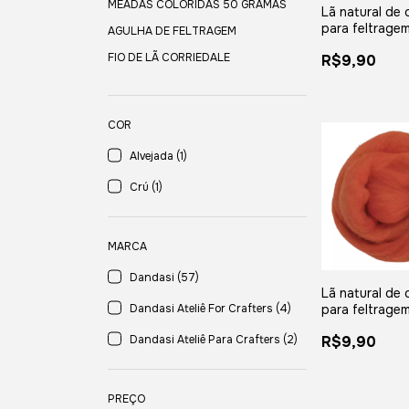
MEADAS COLORIDAS 50 GRAMAS
Lã natural de 
para feltragem
AGULHA DE FELTRAGEM
meada com 25
FIO DE LÃ CORRIEDALE
R$9,90
COR
Alvejada (1)
Crú (1)
MARCA
Dandasi (57)
Lã natural de 
para feltragem
Dandasi Ateliê For Crafters (4)
- meada com 
R$9,90
Dandasi Ateliê Para Crafters (2)
PREÇO