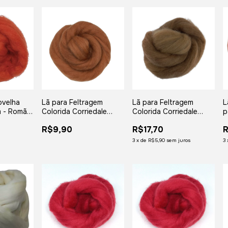
ovelha
Lã para Feltragem
Lã para Feltragem
L
m - Romã -
Colorida Corriedale
Colorida Corriedale
p
 gramas
Ambar - 25 gramas
Folhas Secas - 50
m
R$9,90
R$17,70
R
gramas
3
x
de
R$5,90
sem juros
3