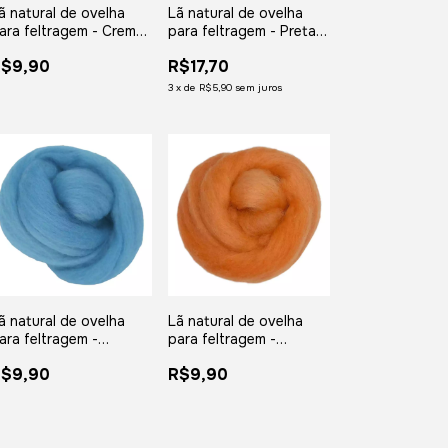
ã natural de ovelha
Lã natural de ovelha
ara feltragem - Creme
para feltragem - Preta -
 meada com 25 gramas
meada com 50 gramas
R$9,90
R$17,70
3
x
de
R$5,90
sem juros
ã natural de ovelha
Lã natural de ovelha
ara feltragem -
para feltragem -
urquesa Suave -
Tangerina - meada com
R$9,90
R$9,90
eada com 25 gramas
25 gramas