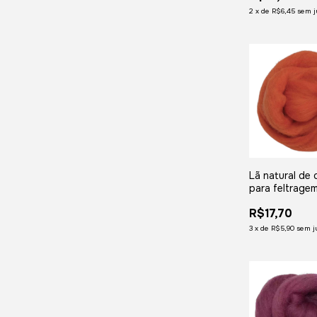
2
x
de
R$6,45
sem j
Lã natural de 
para feltragem
- meada com 
R$17,70
gramas
3
x
de
R$5,90
sem j