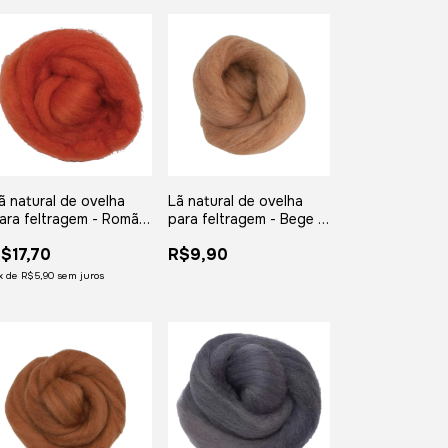
ã natural de ovelha
Lã natural de ovelha
ara feltragem - Romã -
para feltragem - Bege -
eada com 50 gramas
meada com 25 gramas
$17,70
R$9,90
x
de
R$5,90
sem juros