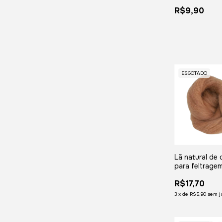
meada com 25
R$9,90
ESGOTADO
Lã natural de 
para feltragem
meada com 5
R$17,70
3
x
de
R$5,90
sem j