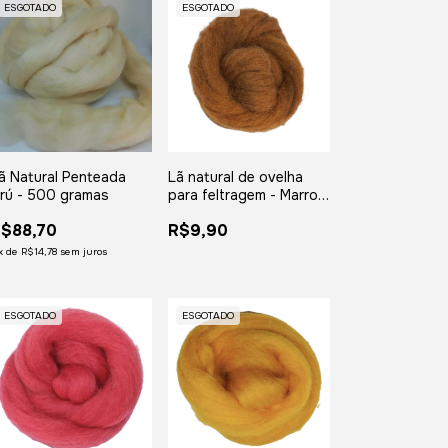
ESGOTADO
ESGOTADO
ã Natural Penteada
Lã natural de ovelha
rú - 500 gramas
para feltragem - Marrom
- meada com 25 gramas
$88,70
R$9,90
x
de
R$14,78
sem juros
ESGOTADO
ESGOTADO