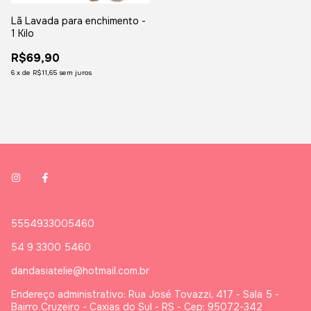
Lã Lavada para enchimento -
1 Kilo
R$69,90
6
x
de
R$11,65
sem juros
5554933005460
54 9 3300 5460
dandasiatelie@hotmail.com.br
Endereço administrativo: Rua José Tovazzi, 417 - Sala 5 -
Bairro Cruzeiro - Caxias do Sul - RS - Cep: 95072-342