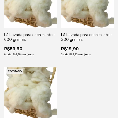
Lã Lavada para enchimento -
Lã Lavada para enchimento -
600 gramas
200 gramas
R$53,90
R$19,90
6
x
de
R$8,98
sem juros
3
x
de
R$6,63
sem juros
ESGOTADO