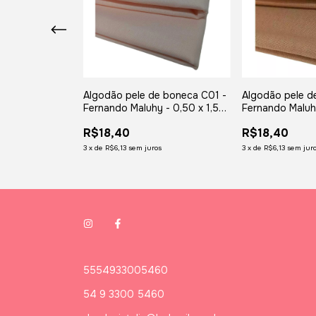
e boneca C05 -
Algodão pele de boneca C01 -
Algodão pele d
 - 0,50 x 1,50
Fernando Maluhy - 0,50 x 1,50
Fernando Maluhy
mt
mt
R$18,40
R$18,40
s
3
x
de
R$6,13
sem juros
3
x
de
R$6,13
sem jur
5554933005460
54 9 3300 5460