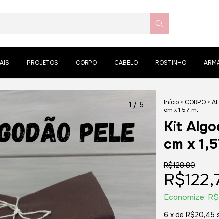
AIS
PROJETOS
CORPO
CABELO
ROSTINHO
ARM
Início
>
CORPO
>
AL
1
/
5
cm x 1,57 mt
Kit Algo
cm x 1,5
R$128,80
R$122,
Economize:
R$
6
x de
R$20,45