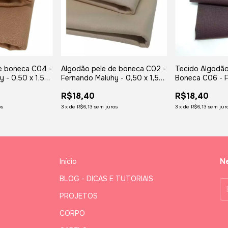
e boneca C04 -
Algodão pele de boneca C02 -
Tecido Algodão
 - 0,50 x 1,50
Fernando Maluhy - 0,50 x 1,50
Boneca C06 - 
mt
Maluhy - 0,50 x
R$18,40
R$18,40
os
3
x
de
R$6,13
sem juros
3
x
de
R$6,13
sem jur
Início
Ne
BLOG - DICAS E TUTORIAIS
PROJETOS
CORPO