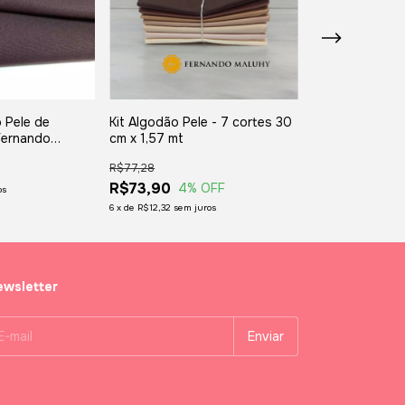
 Pele de
Kit Algodão Pele - 7 cortes 30
Tecido Algodã
Fernando
cm x 1,57 mt
de Boneca - Fe
 1,50 mt
0,50 x 1,50 mt
R$77,28
R$18,40
R$73,90
4
% OFF
os
3
x
de
R$6,13
sem jur
6
x
de
R$12,32
sem juros
wsletter