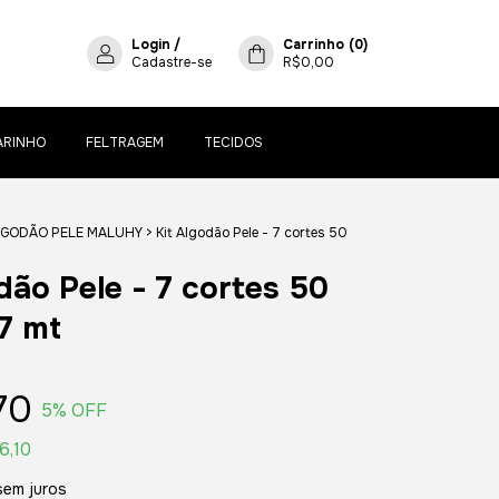
Login
/
Carrinho
(
0
)
Cadastre-se
R$0,00
ARINHO
FELTRAGEM
TECIDOS
GODÃO PELE MALUHY
>
Kit Algodão Pele - 7 cortes 50
dão Pele - 7 cortes 50
7 mt
70
5
% OFF
6,10
sem juros