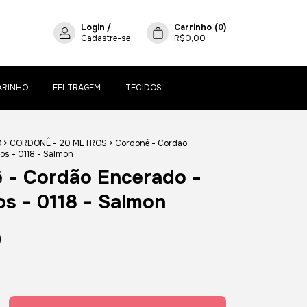
Login
/
Carrinho
(
0
)
Cadastre-se
R$0,00
ARINHO
FELTRAGEM
TECIDOS
O
>
CORDONÊ - 20 METROS
>
Cordonê - Cordão
os - 0118 - Salmon
 - Cordão Encerado -
os - 0118 - Salmon
0