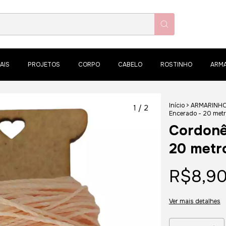
AIS
PROJETOS
CORPO
CABELO
ROSTINHO
ARM
Início
>
ARMARINH
1
/
2
Encerado - 20 metr
Cordonê
20 metr
R$8,9
Ver mais detalhes