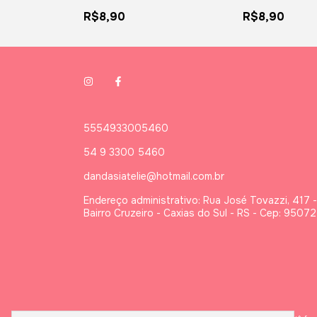
Leite
R$8,90
R$8,90
5554933005460
54 9 3300 5460
dandasiatelie@hotmail.com.br
Endereço administrativo: Rua José Tovazzi, 417 -
Bairro Cruzeiro - Caxias do Sul - RS - Cep: 9507