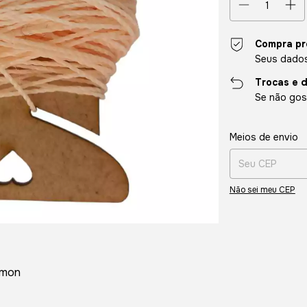
Compra pr
Seus dados
Trocas e 
Se não gost
Entregas para o CE
Meios de envio
Não sei meu CEP
lmon